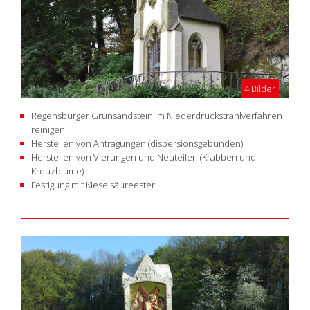
4 Bilder
Regensburger Grünsandstein im Niederdruckstrahlverfahren
reinigen
Herstellen von Antragungen (dispersionsgebunden)
Herstellen von Vierungen und Neuteilen (Krabben und
Kreuzblume)
Festigung mit Kieselsäureester